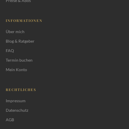
Preise & Abos
INFORMATIONEN
Das Wichtigste vorab: Integrativer
Über mich
Ansatz
Blog & Ratgeber
Die wichtigsten Massage-Techniken
FAQ
Entscheidungsbaum: Was brauche
Termin buchen
ich?
Mein Konto
60 oder 90 Minuten, welche Länge?
Wie oft Massage?
RECHTLICHES
Massage oder Akupressur?
Impressum
Datenschutz
Preise
AGB
Quellen