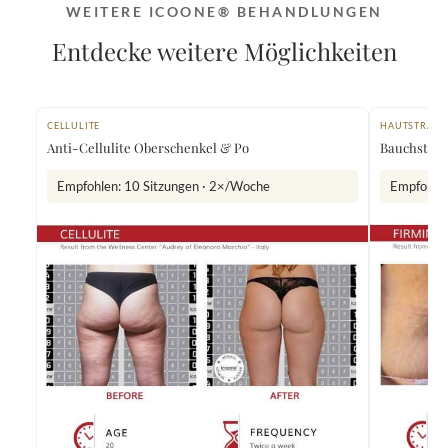
WEITERE ICOONE® BEHANDLUNGEN
Entdecke weitere Möglichkeiten
CELLULITE
HAUTSTRAF
Anti-Cellulite Oberschenkel & Po
Bauchstraf
Empfohlen: 10 Sitzungen · 2×/Woche
Empfohlen: