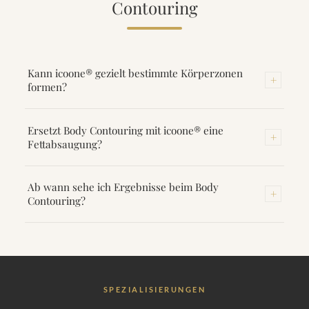
Contouring
Kann icoone® gezielt bestimmte Körperzonen
+
formen?
Ja. Bauch, Hüften, Oberschenkel, Oberarme und
Ersetzt Body Contouring mit icoone® eine
+
Kinnlinie können gezielt behandelt werden.
Fettabsaugung?
Nein. icoone® eignet sich für die Definition vorhandener
Ab wann sehe ich Ergebnisse beim Body
+
Konturen und die Verbesserung der Hautqualität.
Contouring?
Erste Verbesserungen im Hautgefühl nach 3–4
Sitzungen. Sichtbare Konturveränderungen
typischerweise nach 8–10 Sitzungen.
SPEZIALISIERUNGEN