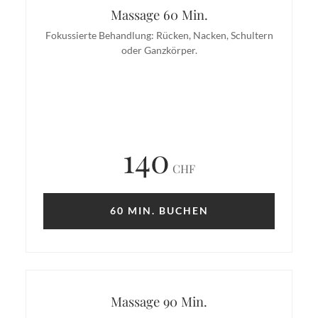
Massage 60 Min.
Fokussierte Behandlung: Rücken, Nacken, Schultern
oder Ganzkörper.
140
CHF
60 MIN. BUCHEN
Massage 90 Min.