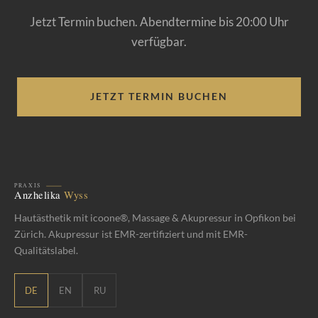
Jetzt Termin buchen. Abendtermine bis 20:00 Uhr
verfügbar.
JETZT TERMIN BUCHEN
Hautästhetik mit icoone®, Massage & Akupressur in Opfikon bei
Zürich. Akupressur ist EMR-zertifiziert und mit EMR-
Qualitätslabel.
DE
EN
RU