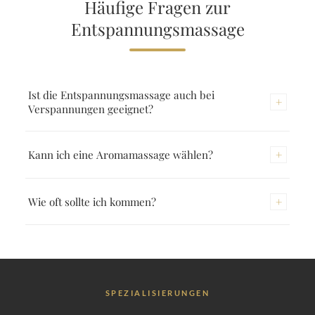
Häufige Fragen zur
Entspannungsmassage
Ist die Entspannungsmassage auch bei
+
Verspannungen geeignet?
Ja, sanfte Verspannungen lassen sich gut lösen. Bei
+
Kann ich eine Aromamassage wählen?
chronischen oder starken Verhärtungen empfehle ich
jedoch eine Tiefengewebsmassage oder
Ja, auf Wunsch verwende ich ätherische Öle wie
+
Triggerpunktbehandlung.
Wie oft sollte ich kommen?
Lavendel oder Eukalyptus. Sprich mich einfach vor der
Behandlung darauf an.
Für nachhaltige Stressreduktion empfehle ich alle 2–4
Wochen eine Sitzung. Auch einmalig als Auszeit ist die
Entspannungsmassage wertvoll.
SPEZIALISIERUNGEN