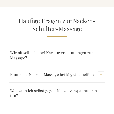
Häufige Fragen zur Nacken-
Schulter-Massage
Wie oft sollte ich bei Nackenverspannungen zur
+
Massage?
Bei akuten Beschwerden empfehle ich anfangs
+
Kann eine Nacken-Massage bei Migräne helfen?
wöchentliche Sitzungen. Zur Vorbeugung – besonders
bei Büroarbeit – reicht eine Massage alle 2–3 Wochen.
Viele Migräne-Formen werden durch
Was kann ich selbst gegen Nackenverspannungen
+
Nackenverspannungen getriggert oder verstärkt.
tun?
Regelmässige Nacken-Massage kann die Häufigkeit und
Intensität reduzieren. Bei chronischer Migräne
Regelmässige Pausen bei der Bildschirmarbeit,