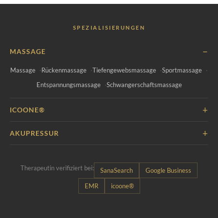
empfehle ich zusätzlich Akupressur.
Dehnübungen für den Nacken, ergonomischer
Arbeitsplatz und Stressmanagement helfen vorbeugend.
SPEZIALISIERUNGEN
−
MASSAGE
Massage
Rückenmassage
Tiefengewebsmassage
Sportmassage
Entspannungsmassage
Schwangerschaftsmassage
+
ICOONE®
+
AKUPRESSUR
Therapeutin verifiziert bei:
SanaSearch
Google Business
EMR
icoone®