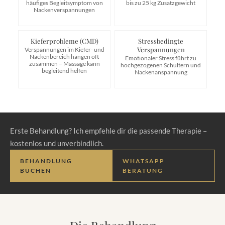
häufiges Begleitsymptom von
bis zu 25 kg Zusatzgewicht
Nackenverspannungen
Kieferprobleme (CMD)
Stressbedingte
Verspannungen
Verspannungen im Kiefer- und
Nackenbereich hängen oft
Emotionaler Stress führt zu
zusammen – Massage kann
hochgezogenen Schultern und
begleitend helfen
Nackenanspannung
Erste Behandlung? Ich empfehle dir die passende Therapie –
kostenlos und unverbindlich.
BEHANDLUNG
WHATSAPP
BUCHEN
BERATUNG