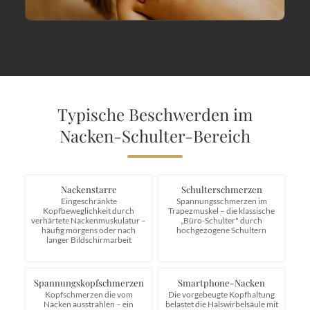
Typische Beschwerden im
Nacken-Schulter-Bereich
Nackenstarre
Schulterschmerzen
Eingeschränkte
Spannungsschmerzen im
Kopfbeweglichkeit durch
Trapezmuskel – die klassische
verhärtete Nackenmuskulatur –
„Büro-Schulter" durch
häufig morgens oder nach
hochgezogene Schultern
langer Bildschirmarbeit
Spannungskopfschmerzen
Smartphone-Nacken
Kopfschmerzen die vom
Die vorgebeugte Kopfhaltung
Nacken ausstrahlen – ein
belastet die Halswirbelsäule mit