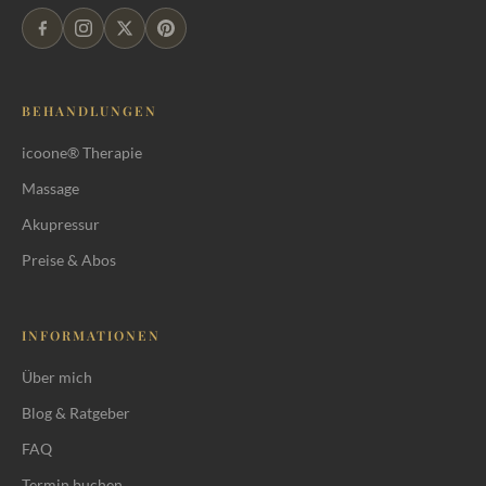
BEHANDLUNGEN
icoone® Therapie
Massage
Warum icoone® in der
Akupressur
Schwangerschaft überhaupt ein
Thema ist
Preise & Abos
Was icoone® in der
Schwangerschaft bewirken kann
INFORMATIONEN
Ab wann, und mit welcher
Über mich
Abklärung
Blog & Ratgeber
Welche Zonen behandelt werden,
FAQ
welche nicht
Termin buchen