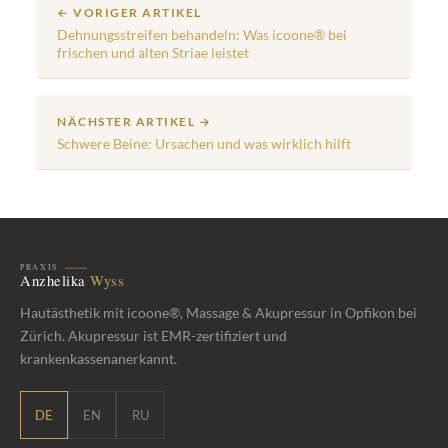
← VORIGER ARTIKEL
Dehnungsstreifen behandeln: Was icoone® bei
frischen und alten Striae leistet
NÄCHSTER ARTIKEL →
Schwere Beine: Ursachen und was wirklich hilft
Hautästhetik mit icoone®, Massage & Akupressur in Opfikon bei
Zürich. Akupressur ist EMR-zertifiziert und
krankenkassenanerkannt.
DE
EN
RU