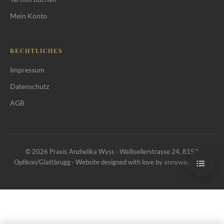
Kontraindikationen
Mein Konto
Was icoone® nicht kann, und nicht
soll
RECHTLICHES
Was in der Praxis Anzhelika Wyss
anders läuft
Impressum
Datenschutz
Preise
AGB
Quellen
Häufige Fragen
© 2026 Praxis Anzhelika Wyss · Wallisellerstrasse 24, 8152
Opfikon/Glattbrugg · Website designed with love by
annyway GmbH