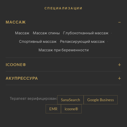
рабочее место и управление стрессом помогают
профилактически.
СПЕЦИАЛИЗАЦИИ
−
МАССАЖ
Массаж
Массаж спины
Глубокотканный массаж
Спортивный массаж
Релаксирующий массаж
Массаж при беременности
+
ICOONE®
+
АКУПРЕССУРА
Терапевт верифицирован:
SanaSearch
Google Business
EMR
icoone®