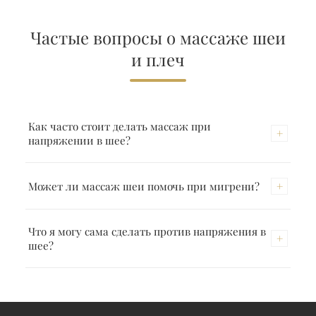
Частые вопросы о массаже шеи
и плеч
Как часто стоит делать массаж при
+
напряжении в шее?
При острых симптомах я рекомендую вначале
+
Может ли массаж шеи помочь при мигрени?
еженедельные сеансы. Для профилактики –
особенно при офисной работе – достаточно
Многие формы мигрени запускаются или
Что я могу сама сделать против напряжения в
одного массажа каждые 2–3 недели.
+
усиливаются напряжением в шее. Регулярный
шее?
массаж шеи может снизить частоту и
интенсивность. При хронической мигрени я
Регулярные перерывы при работе за экраном,
дополнительно рекомендую акупрессуру.
упражнения на растяжку шеи, эргономичное