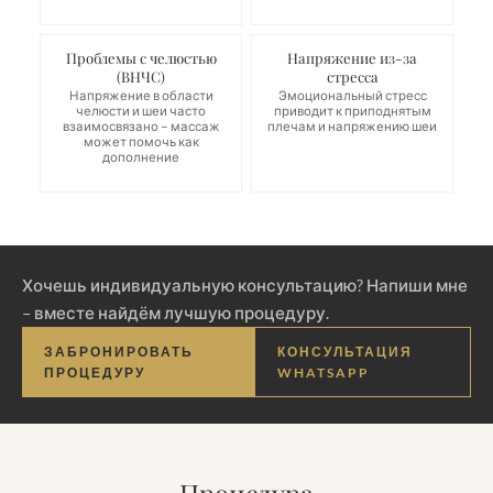
Проблемы с челюстью
Напряжение из-за
(ВНЧС)
стресса
Напряжение в области
Эмоциональный стресс
челюсти и шеи часто
приводит к приподнятым
взаимосвязано – массаж
плечам и напряжению шеи
может помочь как
дополнение
Хочешь индивидуальную консультацию? Напиши мне
– вместе найдём лучшую процедуру.
ЗАБРОНИРОВАТЬ
КОНСУЛЬТАЦИЯ
ПРОЦЕДУРУ
WHATSAPP