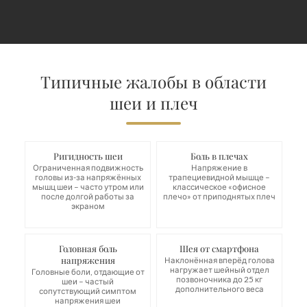
Типичные жалобы в области
шеи и плеч
Ригидность шеи
Боль в плечах
Ограниченная подвижность
Напряжение в
головы из-за напряжённых
трапециевидной мышце –
мышц шеи – часто утром или
классическое «офисное
после долгой работы за
плечо» от приподнятых плеч
экраном
Головная боль
Шея от смартфона
напряжения
Наклонённая вперёд голова
нагружает шейный отдел
Головные боли, отдающие от
позвоночника до 25 кг
шеи – частый
дополнительного веса
сопутствующий симптом
напряжения шеи