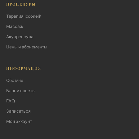
ПРОЦЕДУРЫ
Терапия icoone®
Массаж
Что такое фасции
Акупрессура
Как фасции хронически
Цены и абонементы
«слипаются»
Почему классического массажа
ИНФОРМАЦИЯ
на фасции часто недостаточно
Обо мне
Что конкретно даёт глубокий
массаж
Блог и советы
FAQ
Когда глубокий массаж имеет
смысл
Записаться
Мой аккаунт
Когда глубокий массаж не
подходит