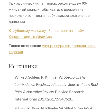
При хронических паттернах рекомендуем 90-
минутный сеанс, чтобы хватило времени на
несколько зон тела и необходимое длительное
давление.
К глубокому массажу
·
Записаться на приём
·
Консультация в WhatsApp
Также интересно:
Акупрессура как дополняющая
терапия
Источники
Wilke J, Schleip R, Klingler W, Stecco C.
The
Lumbodorsal Fascia as a Potential Source of Low Back
Pain: A Narrative Review.
BioMed Research
International 2017;2017:5349620.
Schleip R, Jäger H, Klingler W.
What is ‚fascia‘? A