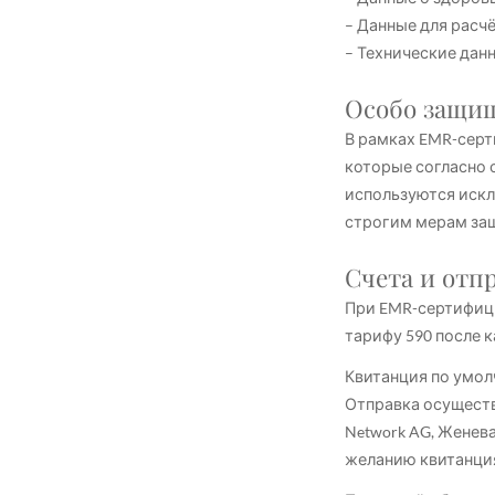
– Данные для расч
– Технические данн
Особо защи
В рамках EMR-серт
которые согласно 
используются искл
строгим мерам за
Счета и отп
При EMR-сертифиц
тарифу 590 после к
Квитанция по умол
Отправка осуществ
Network AG, Женев
желанию квитанция