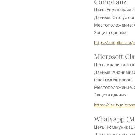
Complianz
Цель: Управление с
Данные: Статус сог
Местоположение: W
Защита данных:
https://complianz.io/
Microsoft Cla
Цель: Анализ испол
Данные: Анонимизи
(анонимизирован)
Местоположение: СШ
Защита данных:
https://clarity.micro
WhatsApp (Me
Цель: Коммуникаци
Данные: Номер те