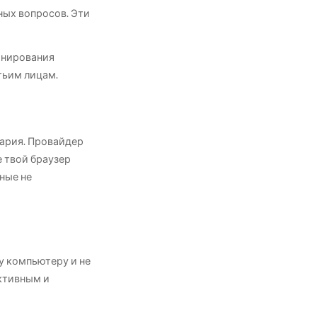
ных вопросов. Эти
ронирования
тьим лицам.
йцария. Провайдер
 твой браузер
нные не
му компьютеру и не
ективным и