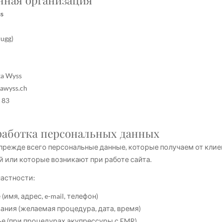
енная организация
ss
rugg)
ka Wyss
kawyss.ch
 83
бработка персональных данных
режде всего персональные данные, которые получаем от клие
 или которые возникают при работе сайта.
частности:
имя, адрес, e-mail, телефон)
ания (желаемая процедура, дата, время)
ье (при процедурах акупрессуры с EMR)