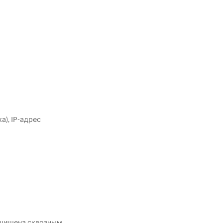
), IP-адрес
ащищена сквозным