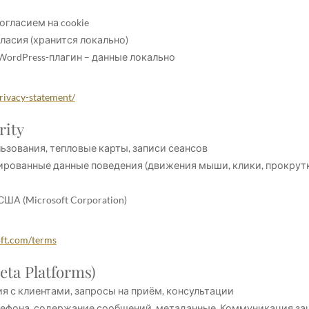
огласием на cookie
ласия (хранится локально)
ordPress-плагин – данные локально
privacy-statement/
rity
ьзования, тепловые карты, записи сеансов
рованные данные поведения (движения мыши, клики, прокрутка
А (Microsoft Corporation)
soft.com/terms
ta Platforms)
я с клиентами, запросы на приём, консультации
лефона, содержание сообщений, метаданные. Коммуникация з