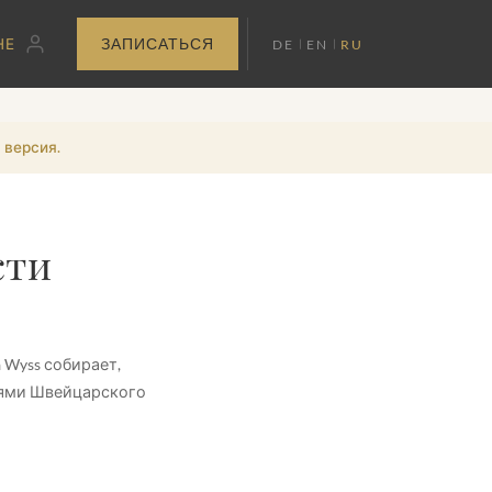
НЕ
ВОЙТИ
ЗАПИСАТЬСЯ
DE
EN
RU
 версия.
сти
 Wyss собирает,
иями Швейцарского