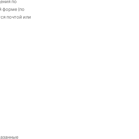
ения по
й форме (по
тся почтой или
казанные