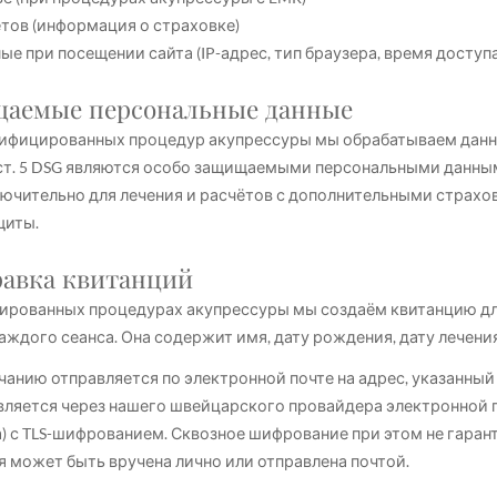
ётов (информация о страховке)
ые при посещении сайта (IP-адрес, тип браузера, время доступа
щаемые персональные данные
ифицированных процедур акупрессуры мы обрабатываем данны
ст. 5 DSG являются особо защищаемыми персональными данны
ючительно для лечения и расчётов с дополнительными страхо
щиты.
равка квитанций
ированных процедурах акупрессуры мы создаём квитанцию дл
аждого сеанса. Она содержит имя, дату рождения, дату лечени
чанию отправляется по электронной почте на адрес, указанный
ляется через нашего швейцарского провайдера электронной по
а) с TLS-шифрованием. Сквозное шифрование при этом не гаран
 может быть вручена лично или отправлена почтой.