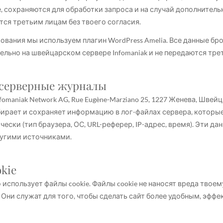
, сохраняются для обработки запроса и на случай дополнитель
тся третьим лицам без твоего согласия.
ования мы используем плагин WordPress Amelia. Все данные б
ельно на швейцарском сервере Infomaniak и не передаются тре
и серверные журналы
fomaniak Network AG, Rue Eugène-Marziano 25, 1227 Женева, Шве
ирает и сохраняет информацию в лог-файлах сервера, которые
ески (тип браузера, ОС, URL-реферер, IP-адрес, время). Эти да
угими источниками.
kie
 использует файлы cookie. Файлы cookie не наносят вреда твое
 Они служат для того, чтобы сделать сайт более удобным, эфф