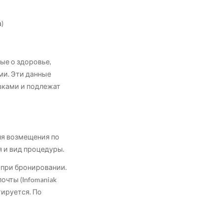
)
е о здоровье,
ми. Эти данные
вками и подлежат
я возмещения по
я и вид процедуры.
 при бронировании.
чты (Infomaniak
тируется. По