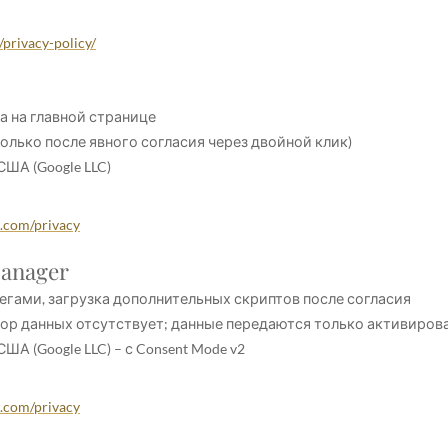
privacy-policy/
а на главной странице
только после явного согласия через двойной клик)
ША (Google LLC)
e.com/privacy
Manager
тегами, загрузка дополнительных скриптов после согласия
ор данных отсутствует; данные передаются только активиров
А (Google LLC) – с Consent Mode v2
e.com/privacy