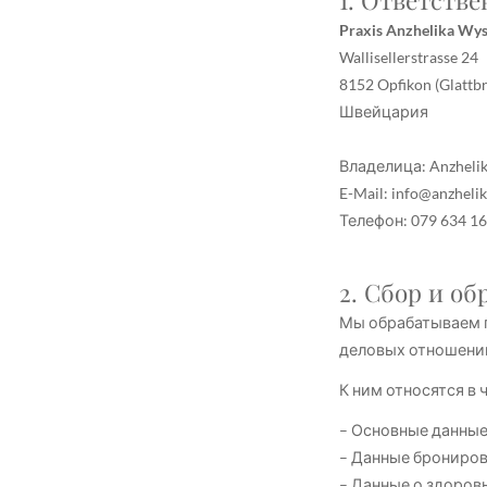
1. Ответств
Praxis Anzhelika Wy
Wallisellerstrasse 24
8152 Opfikon (Glattb
Швейцария
Владелица: Anzheli
E-Mail: info@anzheli
Телефон: 079 634 16
2. Сбор и о
Мы обрабатываем п
деловых отношений
К ним относятся в 
– Основные данные (
– Данные брониров
– Данные о здоров