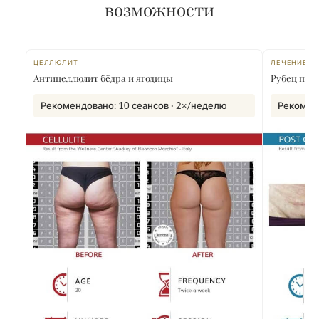
возможности
ЦЕЛЛЮЛИТ
ЛЕЧЕНИЕ Р
Антицеллюлит бёдра и ягодицы
Рубец посл
Рекомендовано: 10 сеансов · 2×/неделю
Рекоменд