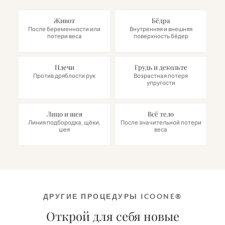
Живот
Бёдра
После беременности или
Внутренняя и внешняя
потери веса
поверхность бёдер
Плечи
Грудь и декольте
Против дряблости рук
Возрастная потеря
упругости
Лицо и шея
Всё тело
Линия подбородка, щёки,
После значительной потери
шея
веса
ДРУГИЕ ПРОЦЕДУРЫ ICOONE®
Открой для себя новые