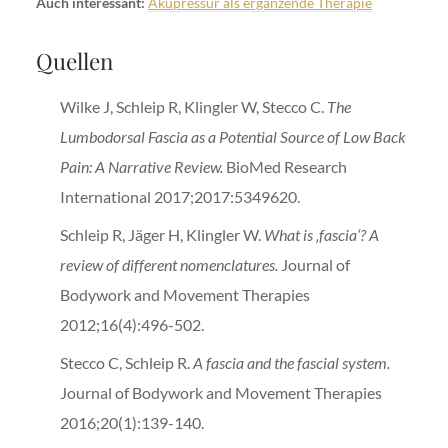
Auch interessant:
Akupressur als ergänzende Therapie
Quellen
Wilke J, Schleip R, Klingler W, Stecco C.
The
Lumbodorsal Fascia as a Potential Source of Low Back
Pain: A Narrative Review.
BioMed Research
International 2017;2017:5349620.
Schleip R, Jäger H, Klingler W.
What is ‚fascia‘? A
review of different nomenclatures.
Journal of
Bodywork and Movement Therapies
2012;16(4):496-502.
Stecco C, Schleip R.
A fascia and the fascial system.
Journal of Bodywork and Movement Therapies
2016;20(1):139-140.