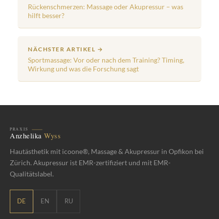
Rückenschmerzen: Massage oder Akupressur – was
hilft besser?
NÄCHSTER ARTIKEL →
Sportmassage: Vor oder nach dem Training? Timing,
Wirkung und was die Forschung sagt
Hautästhetik mit icoone®, Massage & Akupressur in Opfikon bei
Zürich. Akupressur ist EMR-zertifiziert und mit EMR-
Qualitätslabel.
DE
EN
RU