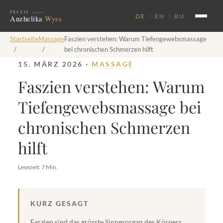
DE
EN
RU
Startseite
Massage
Faszien verstehen: Warum Tiefengewebsmassage
/
/
bei chronischen Schmerzen hilft
15. MÄRZ 2026 ·
MASSAGE
Faszien verstehen: Warum
Tiefengewebsmassage bei
chronischen Schmerzen
hilft
Lesezeit: 7 Min.
KURZ GESAGT
Faszien sind das grösste Sinnesorgan des Körpers.