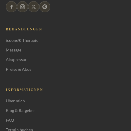
BEHANDLUNGEN
icoone® Therapie
Massage
Akupressur
Was Faszien sind
Preise & Abos
Wie Faszien chronisch «verkleben»
Warum klassische Massage an
INFORMATIONEN
Faszien oft nicht reicht
Über mich
Was Tiefengewebsmassage konkret
Blog & Ratgeber
bewirkt
FAQ
Wann Tiefengewebsmassage sinnvoll
ist
Termin buchen