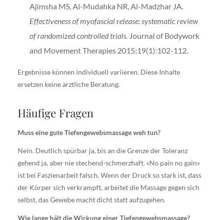
Ajimsha MS, Al-Mudahka NR, Al-Madzhar JA.
Effectiveness of myofascial release: systematic review
of randomized controlled trials.
Journal of Bodywork
and Movement Therapies 2015;19(1):102-112.
Ergebnisse können individuell variieren. Diese Inhalte
ersetzen keine ärztliche Beratung.
Häufige Fragen
Muss eine gute Tiefengewebsmassage weh tun?
Nein. Deutlich spürbar ja, bis an die Grenze der Toleranz
gehend ja, aber nie stechend-schmerzhaft. «No pain no gain»
ist bei Faszienarbeit falsch. Wenn der Druck so stark ist, dass
der Körper sich verkrampft, arbeitet die Massage gegen sich
selbst, das Gewebe macht dicht statt aufzugehen.
Wie lange hält die Wirkung einer Tiefengewebsmassage?